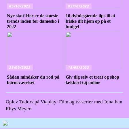
05/10/2022
05/10/2022
Nye sko? Her er de største
10 dybdegående tips til at
trends inden for damesko i
friske dit hjem op på et
2022
budget
26/09/2022
13/09/2022
Sådan mindsker du rod på
Giv dig selv et treat og shop
børneværelset
lækkert tøj online
Oplev Tudors på Viaplay: Film og tv-serier med Jonathan
Rhys Meyers