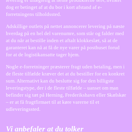
levering er unægtelig at hente produkterne selv, hvilket
dog er betinget af at du bor i kort afstand af e-
forretningens tilholdssted.
Adskillige outlets på nettet annoncerer levering på næste
hverdag på en hel del varenumre, som står og falder med
at du når at bestille inden et aftalt klokkeslæt, så at de
garanteret kan nå at få de nye varer på posthuset forud
for at de logistikansatte tager hjem.
Nogle e-forretninger præsterer fragt uden betaling, men i
de fleste tilfælde kræver det at du bestiller for en konkret
sum. Alternativt kan du beslutte sig for den billigste
leveringstype, der i de fleste tilfælde – uanset om man
befinder sig tæt på Herning, Frederikshavn eller Skælskør
– er at få fragtfirmaet til at køre varerne til et
udleveringssted.
Vi anbefaler at du tolker