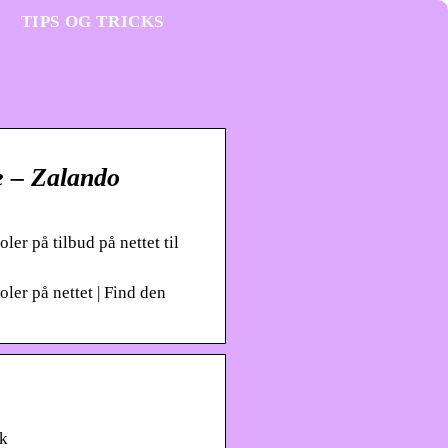
TIPS OG TRICKS
ne – Zalando
ler på tilbud på nettet til
oler på nettet | Find den
dk