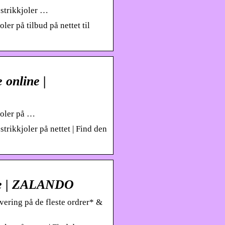
 strikkjoler …
ler på tilbud på nettet til
 online |
kjoler på …
strikkjoler på nettet | Find den
line | ZALANDO
evering på de fleste ordrer* &