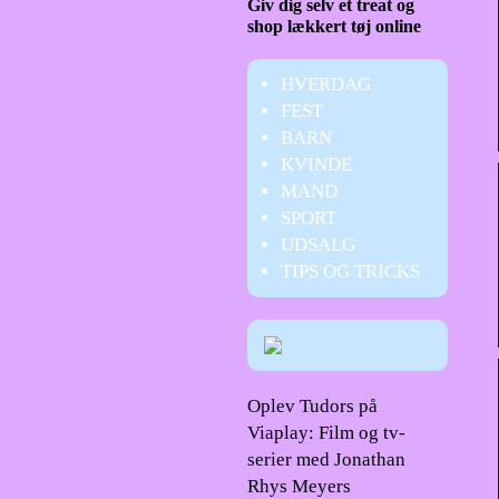
Giv dig selv et treat og
shop lækkert tøj online
HVERDAG
FEST
BARN
KVINDE
MAND
SPORT
UDSALG
TIPS OG TRICKS
Oplev Tudors på
Viaplay: Film og tv-
serier med Jonathan
Rhys Meyers