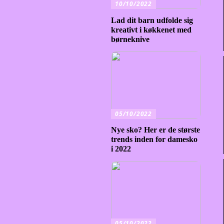
10/10/2022
Lad dit barn udfolde sig
kreativt i køkkenet med
børneknive
05/10/2022
Nye sko? Her er de største
trends inden for damesko
i 2022
05/10/2022