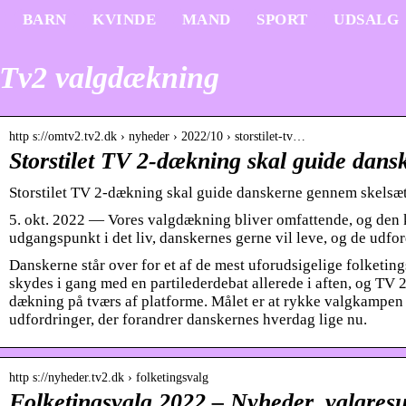
BARN
KVINDE
MAND
SPORT
UDSALG
Tv2 valgdækning
http s://omtv2.tv2.dk › nyheder › 2022/10 › storstilet-tv…
Storstilet TV 2-dækning skal guide da
Storstilet TV 2-dækning skal guide danskerne gennem skelsæ
5. okt. 2022 — Vores valgdækning bliver omfattende, og den 
udgangspunkt i det liv, danskernes gerne vil leve, og de udf
Danskerne står over for et af de mest uforudsigelige folketings
skydes i gang med en partilederdebat allerede i aften, og TV 2 
dækning på tværs af platforme. Målet er at rykke valgkampen 
udfordringer, der forandrer danskernes hverdag lige nu.
http s://nyheder.tv2.dk › folketingsvalg
Folketingsvalg 2022 – Nyheder, valgresul