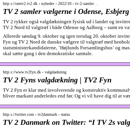
http s://omtv2.tv2.dk › nyheder › 2022/10 › tv-2-samler…
TV 2 samler vælgerne i Odense, Esbjerg
TV 2 rykker også valgdækningen fysisk ud i landet og invit
TV 2 Nord til valgtræf i både Odense og Aalborg – samt en v
Allerede søndag 9. oktober og igen torsdag 20. oktober invi
Fyn og TV 2 Nord de danske vælgere til valgtræf med henho
statsministerkandidaterne, ’Højlunds Forsamlingshus’ og masse
skal sætte gang i den demokratiske samtale.
http s://www.tv2fyn.dk › valgdaekning
TV 2 Fyns valgdækning | TV2 Fyn
TV 2 Fyn er klar med involverende og konstruktiv kommunal
bliver markant anderledes end før. Og vi vil have dig til at væ
http s://twitter.com › tv2danmark › status
TV 2 Danmark on Twitter: “I TV 2s valg