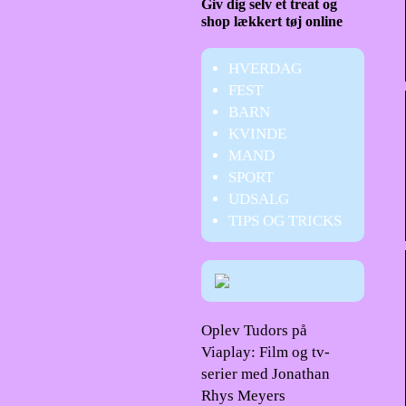
Giv dig selv et treat og
shop lækkert tøj online
HVERDAG
FEST
BARN
KVINDE
MAND
SPORT
UDSALG
TIPS OG TRICKS
Oplev Tudors på
Viaplay: Film og tv-
serier med Jonathan
Rhys Meyers