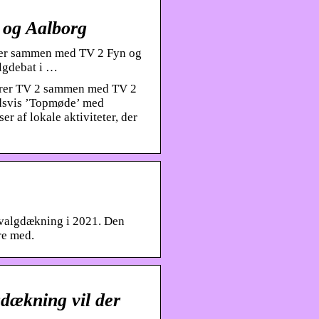
 og Aalborg
erer sammen med TV 2 Fyn og
algdebat i …
terer TV 2 sammen med TV 2
ldsvis ’Topmøde’ med
r af lokale aktiviteter, der
valgdækning i 2021. Den
re med.
dækning vil der