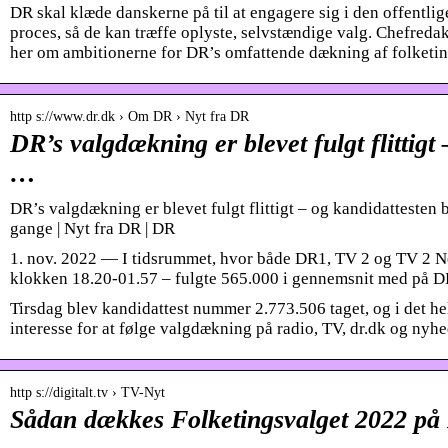
DR skal klæde danskerne på til at engagere sig i den offentli
proces, så de kan træffe oplyste, selvstændige valg. Chefreda
her om ambitionerne for DR’s omfattende dækning af folketin
http s://www.dr.dk › Om DR › Nyt fra DR
DR’s valgdækning er blevet fulgt flittigt
…
DR’s valgdækning er blevet fulgt flittigt – og kandidattesten 
gange | Nyt fra DR | DR
1. nov. 2022 — I tidsrummet, hvor både DR1, TV 2 og TV 2 Ne
klokken 18.20-01.57 – fulgte 565.000 i gennemsnit med på 
Tirsdag blev kandidattest nummer 2.773.506 taget, og i det he
interesse for at følge valgdækning på radio, TV, dr.dk og nyh
http s://digitalt.tv › TV-Nyt
Sådan dækkes Folketingsvalget 2022 på