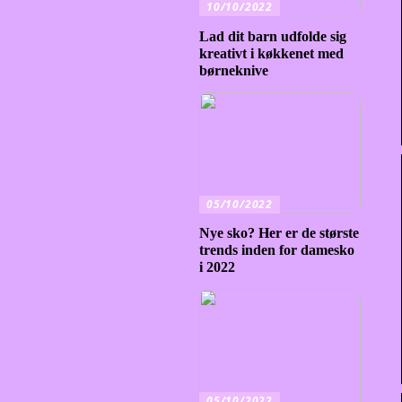
10/10/2022
Lad dit barn udfolde sig
kreativt i køkkenet med
børneknive
05/10/2022
Nye sko? Her er de største
trends inden for damesko
i 2022
05/10/2022