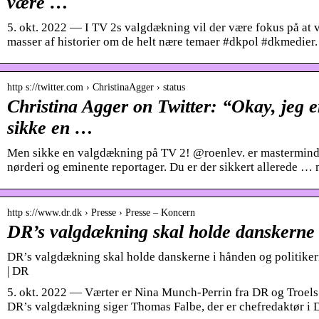
være …
5. okt. 2022 — I TV 2s valgdækning vil der være fokus på at v
masser af historier om de helt nære temaer #dkpol #dkmedier.
http s://twitter.com › ChristinaAgger › status
Christina Agger on Twitter: “Okay, jeg e
sikke en …
Men sikke en valgdækning på TV 2! @roenlev. er mastermind!
nørderi og eminente reportager. Du er der sikkert allerede 
http s://www.dr.dk › Presse › Presse – Koncern
DR’s valgdækning skal holde danskerne
DR’s valgdækning skal holde danskerne i hånden og politikern
| DR
5. okt. 2022 — Værter er Nina Munch-Perrin fra DR og Troel
DR’s valgdækning siger Thomas Falbe, der er chefredaktør i 