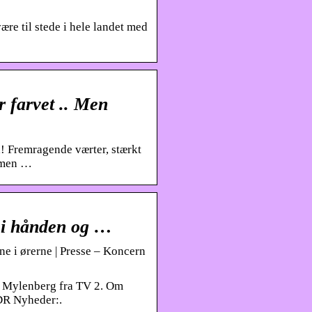
ære til stede i hele landet med
r farvet .. Men
 Fremragende værter, stærkt
… men …
 i hånden og …
e i ørerne | Presse – Koncern
s Mylenberg fra TV 2. Om
DR Nyheder:.