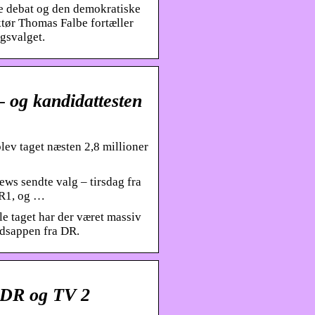
ge debat og den demokratiske
ktør Thomas Falbe fortæller
gsvalget.
 – og kandidattesten
blev taget næsten 2,8 millioner
ws sendte valg – tirsdag fra
DR1, og …
le taget har der været massiv
edsappen fra DR.
 DR og TV 2