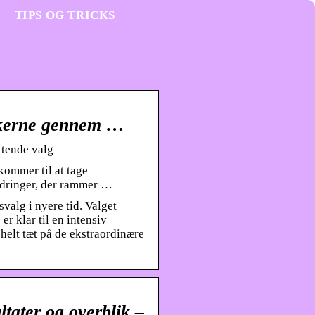
TIPS OG TRICKS
nskerne gennem …
ttende valg
kommer til at tage
ordringer, der rammer …
valg i nyere tid. Valget
er klar til en intensiv
helt tæt på de ekstraordinære
tater og overblik –