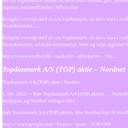
Alt om Topdanmark aktien. Se aktie kurs i realtid, graf, nyhed
signaler, børsmeddelelse | NPinvestor
Komplet oversigt med alt om Topdanmark. Se aktie kurs i realtid,
finanskalender, …
Komplet oversigt med alt om Topdanmark. Se aktie kurs i realtid,
finanskalender, selskabs information, købs og salgs signaler, 
http s://www.nordnet.dk › markedet › aktiekurser › 161…
Topdanmark A/S (TOP) aktie – Nordnet
Topdanmark A/S (TOP) aktie | Nordnet
1. feb. 2023 — Køb Topdanmark A/S (TOP) aktien. … Nyheder o
tredjepart, og Nordnet deltager ikke …
Køb Topdanmark A/S (TOP) aktien. Hos Nordnet kan du handle fra
http s://www.google.com › finance › quote › TOP:CPH