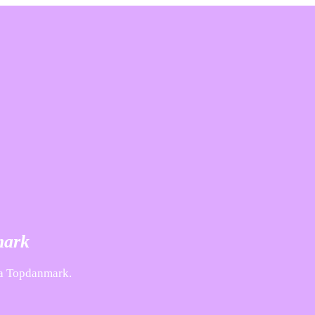
mark
fra Topdanmark.