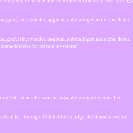
er, nøgletal, finanskalender, selskabs information, købs og salgs
 graf, isin, nyheder, nøgletal, anbefalinger, aktie tips, debat,
 graf, isin, nyheder, nøgletal, anbefalinger, aktie tips, debat,
børsmeddelelse for private investorer
g/eller generelle investeringsanbefalinger leveres af en
 0 kr. i kurtage. Klik her for at følge aktiekursen i realtid