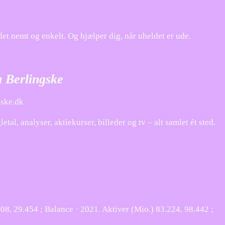
et nemt og enkelt. Og hjælper dig, når uheldet er ude.
a Berlingske
gske.dk
l, analyser, aktiekurser, billeder og tv – alt samlet ét sted.
08, 29.454 ; Balance · 2021. Aktiver (Mio.) 83.224, 98.442 ;