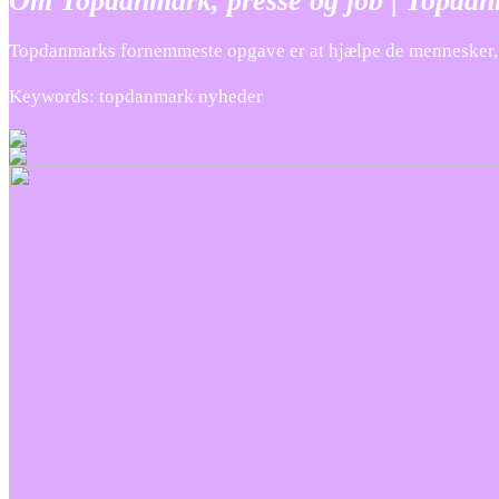
Om Topdanmark, presse og job | Topda
Topdanmarks fornemmeste opgave er at hjælpe de mennesker, der
Keywords: topdanmark nyheder