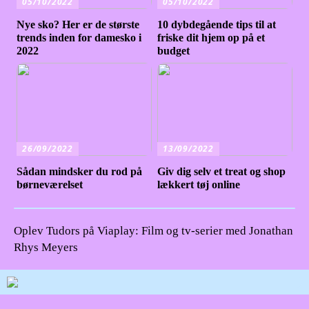
05/10/2022
05/10/2022
Nye sko? Her er de største
10 dybdegående tips til at
trends inden for damesko i
friske dit hjem op på et
2022
budget
26/09/2022
13/09/2022
Sådan mindsker du rod på
Giv dig selv et treat og shop
børneværelset
lækkert tøj online
Oplev Tudors på Viaplay: Film og tv-serier med Jonathan
Rhys Meyers