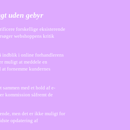
agt uden gebyr
rificere forskellige eksisterende
tersøger webshoppens kritik
 indblik i online forhandlerens
 er muligt at meddele en
il at fornemme kundernes
æt sammen med et hold af e-
ster kommission såfremt de
nde, men det er ikke muligt for
idste opdatering af