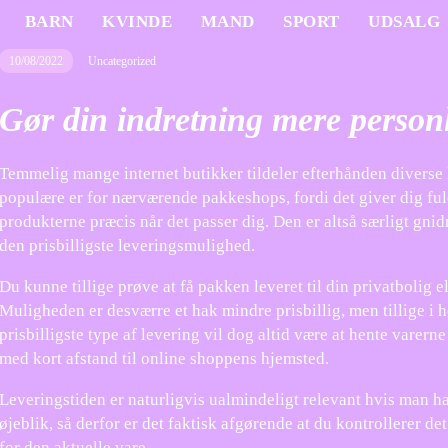
BARN
KVINDE
MAND
SPORT
UDSALG
10/08/2022
Uncategorized
Gør din indretning mere person
Temmelig mange internet butikker tildeler efterhånden diverse 
populære er for nærværende pakkeshops, fordi det giver dig fuld 
produkterne præcis når det passer dig. Den er altså særligt gn
den prisbilligste leveringsmulighed.
Du kunne tillige prøve at få pakken leveret til din privatbolig ell
Muligheden er desværre et hak mindre prisbillig, men tillige i 
prisbilligste type af levering vil dog altid være at hente varerne
med kort afstand til online shoppens hjemsted.
Leveringstiden er naturligvis ualmindeligt relevant hvis man h
øjeblik, så derfor er det faktisk afgørende at du kontrollerer d
for den aktuelle vare.