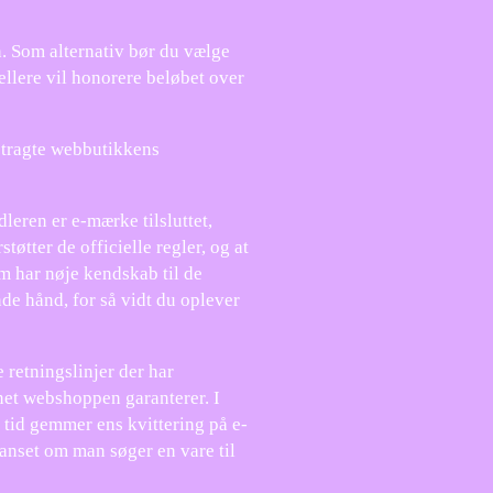
n. Som alternativ bør du vælge
ellere vil honorere beløbet over
etragte webbutikkens
eren er e-mærke tilsluttet,
øtter de officielle regler, og at
m har nøje kendskab til de
de hånd, for så vidt du oplever
 retningslinjer der har
net webshoppen garanterer. I
r tid gemmer ens kvittering på e-
anset om man søger en vare til