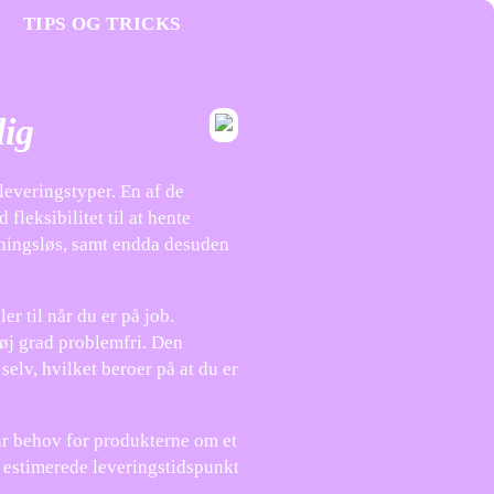
TIPS OG TRICKS
lig
leveringstyper. En af de
fleksibilitet til at hente
idningsløs, samt endda desuden
er til når du er på job.
høj grad problemfri. Den
 selv, hvilket beroer på at du er
ar behov for produkterne om et
et estimerede leveringstidspunkt