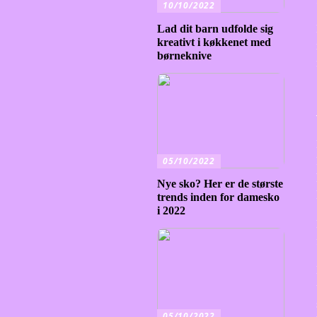
10/10/2022
Lad dit barn udfolde sig
kreativt i køkkenet med
børneknive
05/10/2022
Nye sko? Her er de største
trends inden for damesko
i 2022
05/10/2022