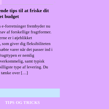
de tips til at friske dit
et budget
n e-forretninger frembyder nu
hav af forskellige fragtformer.
ne er i øjeblikket
som giver dig fleksibiliteten
 købte varer når det passer ind i
Fragttypen er nemlig
overkommelig, samt typisk
illigste type af levering. Du
 tænke over […]
TIPS OG TRICKS