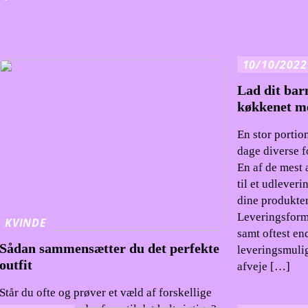
10/10/2022
Lad dit barn
køkkenet m
En stor portio
dage diverse f
En af de mest a
til et udlever
dine produkter
Leveringsform
KVINDE
samt oftest en
Sådan sammensætter du det perfekte
leveringsmuli
outfit
afveje […]
Står du ofte og prøver et væld af forskellige